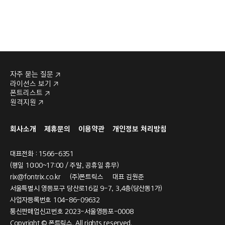
자주 묻는 질문
라이선스 보기
폰트리스트
원격지원
회사소개
제휴문의
이용약관
개인정보 처리방침
대표전화 : 1566-6351
(평일 10:00~17:00 / 주말, 공휴일 휴무)
rix@fontrix.co.kr
(주)폰트릭스 대표 김원준
서울특별시 영등포구 당산로16길 9-7, 3,4층(당산동1가)
사업자등록번호 104-86-09632
통신판매업신고번호 2023-서울영등포-0008
Copyright © 폰트릭스. All rights reserved.