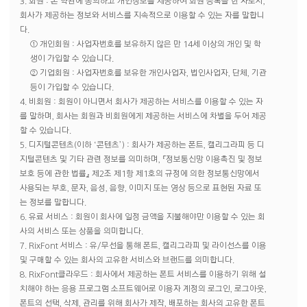
3. 회원 : 본 약관에 동의하고 개인정보를 제공하여 회원 등록을 한 자로서,
회사가 제공하는 정보와 서비스를 지속적으로 이용할 수 있는 자를 말합니
다.
① 개인회원 : 사업자번호를 보유하지 않은 만 14세 이상의 개인 및 학
생이 가입할 수 있습니다.
② 기업회원 : 사업자번호를 보유한 개인사업자, 법인사업자, 단체, 기관
등이 가입할 수 있습니다.
4. 비회원 : 회원이 아니면서 회사가 제공하는 서비스를 이용할 수 있는 자
를 말하며, 회사는 회원과 비회원에게 제공하는 서비스에 차별을 두어 제공
할 수 있습니다.
5. 디지털콘텐츠(이하 ‘콘텐츠’) : 회사가 제공하는 폰트, 캘리그라피 등 디
지털콘텐츠 및 기타 관련 정보를 의미하며, 『정보통신망 이용촉진 및 정보
보호 등에 관한 법률』 제2조 제1항 제1호의 규정에 의한 정보통신망에서
사용되는 부호, 문자, 음성, 음향, 이미지 또는 영상 등으로 표현된 자료 또
는 정보를 말합니다.
6. 유료 서비스 : 회원이 회사에 일정 금액을 지불해야만 이용할 수 있는 회
사의 서비스 또는 상품을 의미합니다.
7. RixFont 서비스 : 유/무선을 통해 폰트, 캘리그라피 및 라이선스를 이용
및 구매할 수 있는 회사의 고유한 서비스와 브랜드를 의미합니다.
8. RixFont클라우드 : 회사에서 제공하는 폰트 서비스를 이용하기 위해 설
치해야 하는 응용 프로그램 소프트웨어로 이용자 계정의 로그인, 로그아웃,
폰트의 선택, 삭제, 관리를 위해 회사가 제작, 배포하는 회사의 고유한 폰트