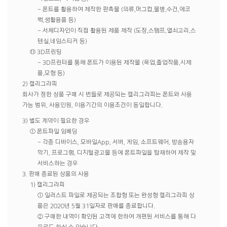
- 폰트를 활용하여 제작한 판촉물 (의류,머그컵,물병,수건,에코
백,생활용품 등)
- 서체디자인이 직접 활용된 제품 제작 (도장,스탬프,열쇠고리,스
텐실,네임스티커 등)
⑪ 3D프린팅
- 3D프린터를 통해 폰트가 이용된 제작물 (목업,졸업작품,시제
품,모형 등)
2) 캘리그라피
회사가 정한 상품 구매 시 번들로 제공되는 캘리그라피는 폰트와 사용
가능 범위, 사용인원, 이용기간의 이용조건이 동일합니다.
3) 별도 계약이 필요한 경우
① 폰트파일 임베딩
- 각종 디바이스, 모바일App, 서버, 게임, 소프트웨어, 방송용자
막기, 프로그램, 디지털광고물 등에 폰트파일을 탑재하여 제작 및
서비스하는 경우
3. 판매 종료된 상품의 사용
1) 캘리그라피
① 일러스트 파일로 제공되는 조합형 또는 완성형 캘리그라피 상
품은 2020년 5월 31일자로 판매를 종료합니다.
② 구매한 내역이 확인된 고객에 한하여 개편된 서비스를 통해 다