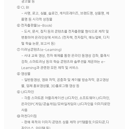
광고물 등
⑤ CI, BI
- 사명, 로고, 심볼, 슬로건, 캐치프레이즈, 브랜드명, 상품명, 제
품명 등 시각적 상징물
⑥ 전자출판물(e-Book)
- 도서, 문서, 잡지 등의 콘텐츠를 전자출판물 형식으로 제작 및
변환하여 온라인상에 서비스 (전자책, 전자잡지, 매뉴얼북, 디지
털 학술 논문, 보고서 등)
⑦ 이러닝콘텐츠(e-Learning)
- 사내 교육 영상, 전자 매체를 통한 온라인 동영상 강좌, 플래시
강좌, 스마트러닝 등의 학습 콘텐츠와 솔루션을 제공하는 e-
Learning과 관련한 모든 제작 및 서비스
⑧ 영상물
- 일반동영상, 영화 자막, 공중파 및 케이블 방송자막, 광고영상
물, 업체 홍보영상물, 3D홀로그램 영상 등
⑨ UI디자인
- 각종 스마트폰 어플리케이션 UI디자인, 소프트웨어 UI디자인,
온라인PC게임/콘솔게임/모바일게임의 UI디자인을 이미지로만
사용
⑩ 머천다이징
- 판매 목적의 이미지 콘텐츠 상품 제작 (PT템플릿,이모티콘,디
자인소스, 아이템 등)