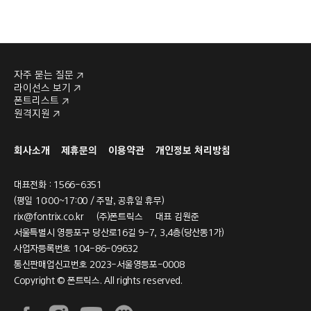
자주 묻는 질문
라이선스 보기
폰트리스트
원격지원
회사소개
제휴문의
이용약관
개인정보 처리방침
대표전화 : 1566-6351
(평일 10:00~17:00 / 주말, 공휴일 휴무)
rix@fontrix.co.kr
(주)폰트릭스 대표 김원준
서울특별시 영등포구 당산로16길 9-7, 3,4층(당산동1가)
사업자등록번호 104-86-09632
통신판매업신고번호 2023-서울영등포-0008
Copyright © 폰트릭스. All rights reserved.