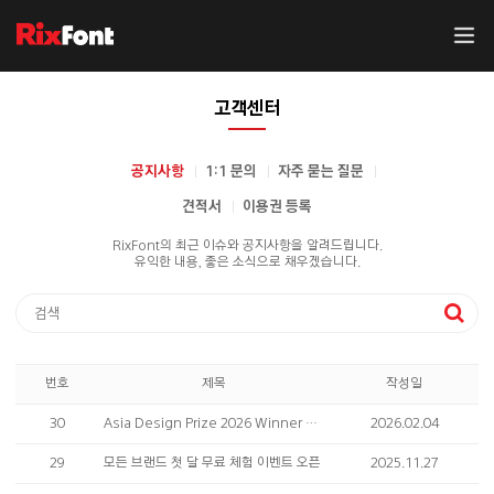
고객센터
공지사항
1:1 문의
자주 묻는 질문
견적서
이용권 등록
RixFont의 최근 이슈와 공지사항을 알려드립니다.
유익한 내용, 좋은 소식으로 채우겠습니다.
번호
제목
작성일
30
Asia Design Prize 2026 Winner 수상 소식 안내
2026.02.04
29
모든 브랜드 첫 달 무료 체험 이벤트 오픈
2025.11.27