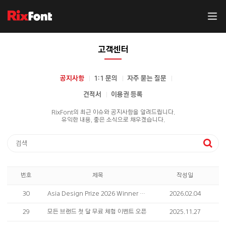
고객센터
공지사항
1:1 문의
자주 묻는 질문
견적서
이용권 등록
RixFont의 최근 이슈와 공지사항을 알려드립니다.
유익한 내용, 좋은 소식으로 채우겠습니다.
번호
제목
작성일
30
Asia Design Prize 2026 Winner 수상 소식 안내
2026.02.04
29
모든 브랜드 첫 달 무료 체험 이벤트 오픈
2025.11.27