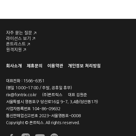
자주 묻는 질문
라이선스 보기
폰트리스트
원격지원
회사소개
제휴문의
이용약관
개인정보 처리방침
대표전화 : 1566-6351
(평일 10:00~17:00 / 주말, 공휴일 휴무)
rix@fontrix.co.kr
(주)폰트릭스 대표 김원준
서울특별시 영등포구 당산로16길 9-7, 3,4층(당산동1가)
사업자등록번호 104-86-09632
통신판매업신고번호 2023-서울영등포-0008
Copyright © 폰트릭스. All rights reserved.