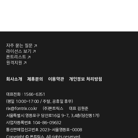
자주 묻는 질문
라이선스 보기
폰트리스트
원격지원
회사소개
제휴문의
이용약관
개인정보 처리방침
대표전화 : 1566-6351
(평일 10:00~17:00 / 주말, 공휴일 휴무)
rix@fontrix.co.kr
(주)폰트릭스 대표 김원준
서울특별시 영등포구 당산로16길 9-7, 3,4층(당산동1가)
사업자등록번호 104-86-09632
통신판매업신고번호 2023-서울영등포-0008
Copyright © 폰트릭스. All rights reserved.