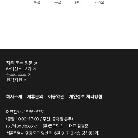
애플
구글
네이버
카카오
자주 묻는 질문
라이선스 보기
폰트리스트
원격지원
회사소개
제휴문의
이용약관
개인정보 처리방침
대표전화 : 1566-6351
(평일 10:00~17:00 / 주말, 공휴일 휴무)
rix@fontrix.co.kr
(주)폰트릭스 대표 김원준
서울특별시 영등포구 당산로16길 9-7, 3,4층(당산동1가)