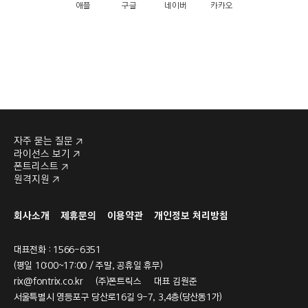
애플
구글
네이버
카카오
자주 묻는 질문
라이선스 보기
폰트리스트
원격지원
회사소개
제휴문의
이용약관
개인정보 처리방침
대표전화 : 1566-6351
(평일 10:00~17:00 / 주말, 공휴일 휴무)
rix@fontrix.co.kr
(주)폰트릭스 대표 김원준
서울특별시 영등포구 당산로16길 9-7, 3,4층(당산동1가)