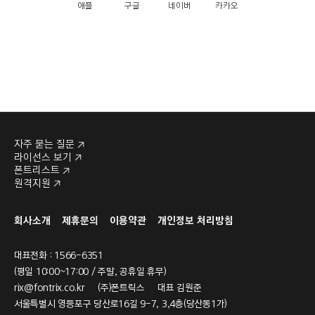
애플
구글
네이버
카카오
자주 묻는 질문
라이선스 보기
폰트리스트
원격지원
회사소개
제휴문의
이용약관
개인정보 처리방침
대표전화 : 1566-6351
(평일 10:00~17:00 / 주말, 공휴일 휴무)
rix@fontrix.co.kr
(주)폰트릭스 대표 김원준
서울특별시 영등포구 당산로16길 9-7, 3,4층(당산동1가)