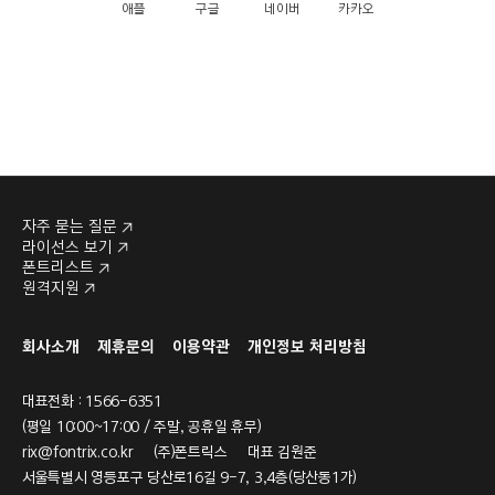
애플
구글
네이버
카카오
자주 묻는 질문
라이선스 보기
폰트리스트
원격지원
회사소개
제휴문의
이용약관
개인정보 처리방침
대표전화 : 1566-6351
(평일 10:00~17:00 / 주말, 공휴일 휴무)
rix@fontrix.co.kr
(주)폰트릭스 대표 김원준
서울특별시 영등포구 당산로16길 9-7, 3,4층(당산동1가)