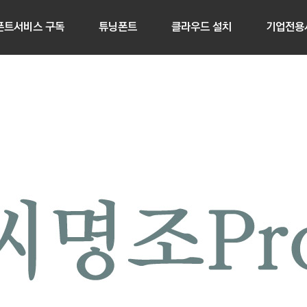
폰트서비스 구독
튜닝폰트
클라우드 설치
기업전용