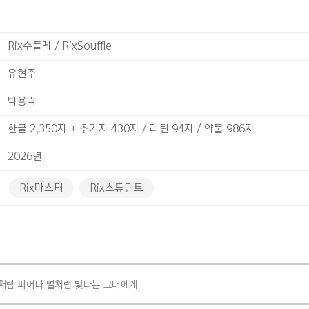
Rix수플레 / RixSouffle
유현주
박용락
한글 2,350자 + 추가자 430자 / 라틴 94자 / 약물 986자
2026년
Rix마스터
Rix스튜던트