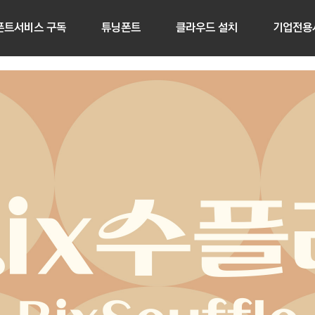
폰트서비스 구독
튜닝폰트
클라우드 설치
기업전용