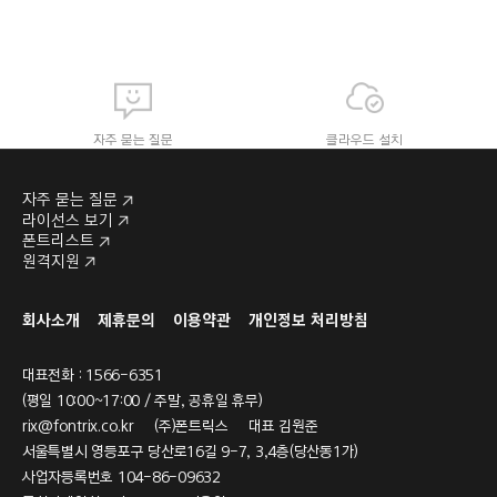
자주 묻는 질문
클라우드 설치
자주 묻는 질문
라이선스 보기
폰트리스트
원격지원
라이선스 보기
폰트리스트
회사소개
제휴문의
이용약관
개인정보 처리방침
대표전화 : 1566-6351
(평일 10:00~17:00 / 주말, 공휴일 휴무)
rix@fontrix.co.kr
(주)폰트릭스 대표 김원준
서울특별시 영등포구 당산로16길 9-7, 3,4층(당산동1가)
사업자등록번호 104-86-09632