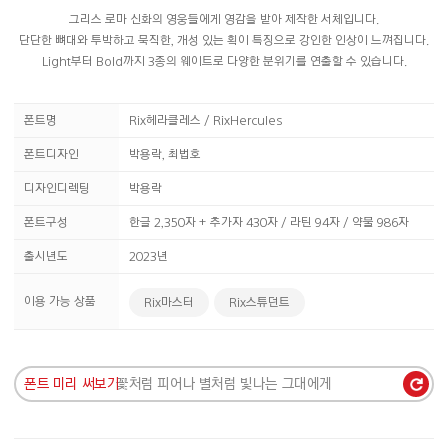
그리스 로마 신화의 영웅들에게 영감을 받아 제작한 서체입니다.
단단한 뼈대와 투박하고 묵직한, 개성 있는 획이 특징으로 강인한 인상이 느껴집니다.
Light부터 Bold까지 3종의 웨이트로 다양한 분위기를 연출할 수 있습니다.
폰트명
Rix헤라클레스 / RixHercules
폰트디자인
박용락, 최법호
디자인디렉팅
박용락
폰트구성
한글 2,350자 + 추가자 430자 / 라틴 94자 / 약물 986자
출시년도
2023년
이용 가능 상품
Rix마스터
Rix스튜던트
폰트 미리 써보기